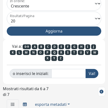
In ordine:
Risultati/Pagina
Vai a:
0-9
A
B
C
D
E
F
G
H
I
J
K
L
M
N
O
P
Q
R
S
T
U
V
W
X
Y
Z
o inserisci le iniziali:
Mostrati risultati da 6 a 7
di 7
esporta metadati