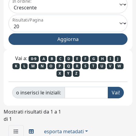
In ordine:
Risultati/Pagina
Vai a:
0-9
A
B
C
D
E
F
G
H
I
J
K
L
M
N
O
P
Q
R
S
T
U
V
W
X
Y
Z
o inserisci le iniziali:
Mostrati risultati da 1 a 1
di 1
esporta metadati