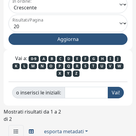
In ordine:
Risultati/Pagina
Vai a:
0-9
A
B
C
D
E
F
G
H
I
J
K
L
M
N
O
P
Q
R
S
T
U
V
W
X
Y
Z
o inserisci le iniziali:
Mostrati risultati da 1 a 2
di 2
esporta metadati