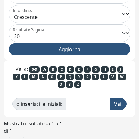
In ordine:
Risultati/Pagina
Vai a:
0-9
A
B
C
D
E
F
G
H
I
J
K
L
M
N
O
P
Q
R
S
T
U
V
W
X
Y
Z
o inserisci le iniziali:
Mostrati risultati da 1 a 1
di 1