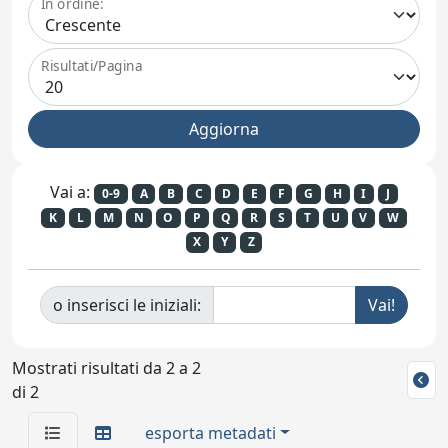
In ordine:
Risultati/Pagina
Vai a:
0-9
A
B
C
D
E
F
G
H
I
J
K
L
M
N
O
P
Q
R
S
T
U
V
W
X
Y
Z
o inserisci le iniziali:
Mostrati risultati da 2 a 2
di 2
esporta metadati