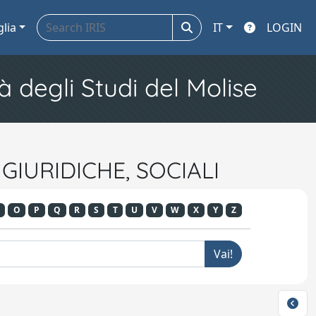
glia
IT
LOGIN
à degli Studi del Molise
 GIURIDICHE, SOCIALI
O
P
Q
R
S
T
U
V
W
X
Y
Z