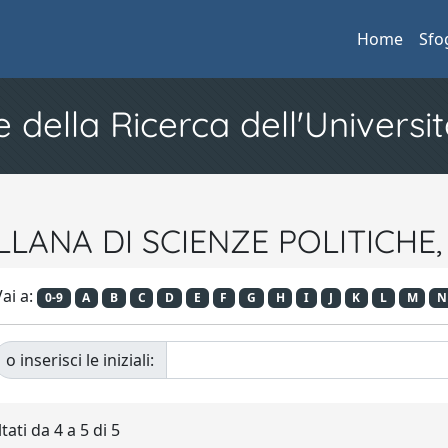
Home
Sfo
e della Ricerca dell'Universit
OLLANA DI SCIENZE POLITICHE,
ai a:
0-9
A
B
C
D
E
F
G
H
I
J
K
L
M
N
o inserisci le iniziali:
tati da 4 a 5 di 5