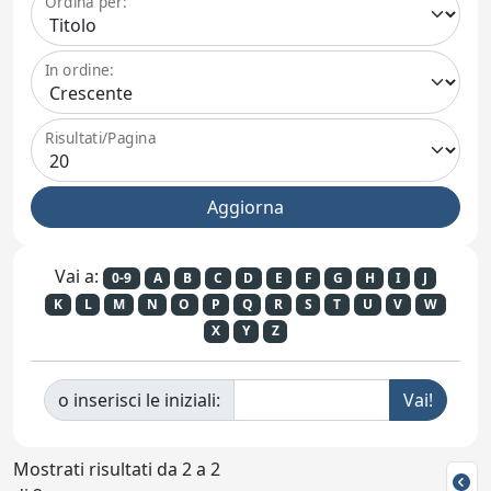
Ordina per:
In ordine:
Risultati/Pagina
Vai a:
0-9
A
B
C
D
E
F
G
H
I
J
K
L
M
N
O
P
Q
R
S
T
U
V
W
X
Y
Z
o inserisci le iniziali:
Mostrati risultati da 2 a 2