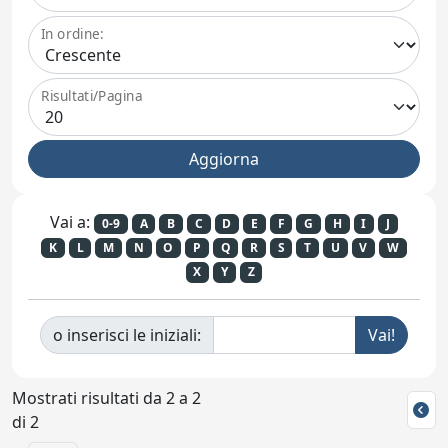
In ordine:
Risultati/Pagina
Vai a:
0-9
A
B
C
D
E
F
G
H
I
J
K
L
M
N
O
P
Q
R
S
T
U
V
W
X
Y
Z
o inserisci le iniziali:
Mostrati risultati da 2 a 2
di 2