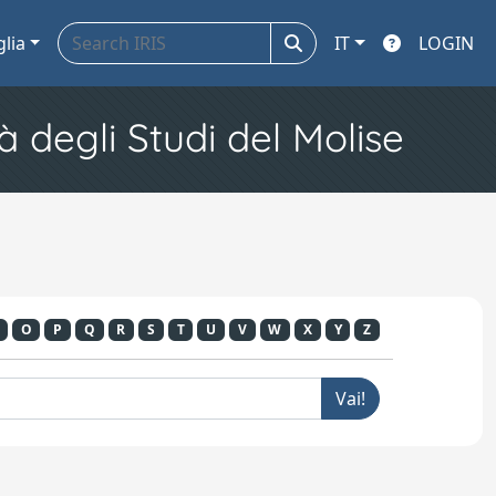
glia
IT
LOGIN
à degli Studi del Molise
O
P
Q
R
S
T
U
V
W
X
Y
Z