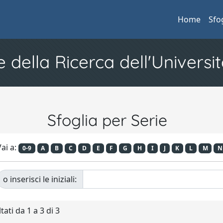
Home
Sfo
e della Ricerca dell'Universit
Sfoglia per Serie
ai a:
0-9
A
B
C
D
E
F
G
H
I
J
K
L
M
N
o inserisci le iniziali:
tati da 1 a 3 di 3