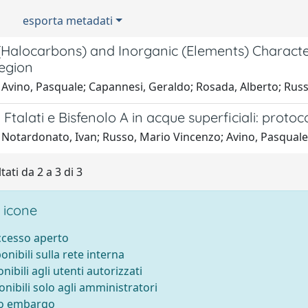
esporta metadati
Halocarbons) and Inorganic (Elements) Characteri
egion
 Avino, Pasquale; Capannesi, Geraldo; Rosada, Alberto; Rus
i Ftalati e Bisfenolo A in acque superficiali: protoc
 Notardonato, Ivan; Russo, Mario Vincenzo; Avino, Pasquale
tati da 2 a 3 di 3
 icone
accesso aperto
ponibili sulla rete interna
onibili agli utenti autorizzati
onibili solo agli amministratori
to embargo