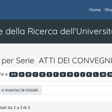
Home
Sfo
e della Ricerca dell'Universit
a per Serie ATTI DEI CONVEGNI
ai a:
0-9
A
B
C
D
E
F
G
H
I
J
K
L
M
N
o inserisci le iniziali:
tati da 2 a 3 di 3