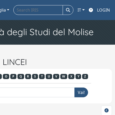
glia
IT
LOGIN
à degli Studi del Molise
 LINCEI
O
P
Q
R
S
T
U
V
W
X
Y
Z