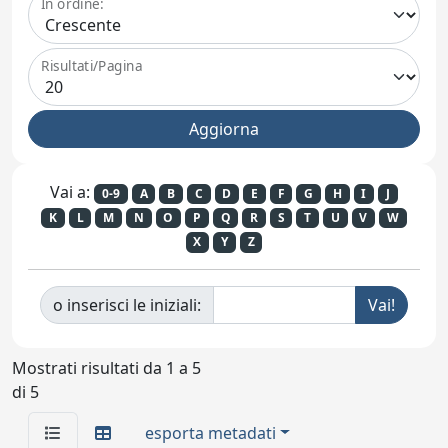
In ordine:
Risultati/Pagina
Vai a:
0-9
A
B
C
D
E
F
G
H
I
J
K
L
M
N
O
P
Q
R
S
T
U
V
W
X
Y
Z
o inserisci le iniziali:
Mostrati risultati da 1 a 5
di 5
esporta metadati