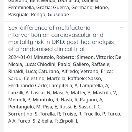
Gaetano; Bencivenga, Leonardo; Daniela
Femminella, Grazia; Guerra, Germano; Mone,
Pasquale; Rengo, Giuseppe
Sex-difference of multifactorial
intervention on cardiovascular and
mortality risk in DKD: post-hoc analysis
of a randomised clinical trial
2024-01-01 Minutolo, Roberto; Simeon, Vittorio; De
Nicola, Luca; Chiodini, Paolo; Galiero, Raffaele;
Rinaldi, Luca; Caturano, Alfredo; Vetrano, Erica;
Sardu, Celestino; Marfella, Raffaele; Sasso,
Ferdinando Carlo; Lampitella, A; Lampitella, A;
Lanzilli, A; Lascar, N; Masi, S; Mattei, P; Mastrilli, V;
Memoli, P; Minutolo, R; Nasti, R; Pagano, A;
Pentangelo, M; Pisa, E; Rossi, E; Sasso, F C;
Sorrentino, S; Torella, R; Troise, R; Trucillo, P; Turco,
A A; Turco, S; Zibella, F; Zirpoli, L