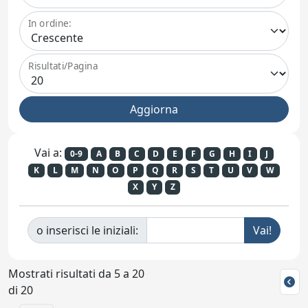
In ordine:
Risultati/Pagina
Vai a:
0-9
A
B
C
D
E
F
G
H
I
J
K
L
M
N
O
P
Q
R
S
T
U
V
W
X
Y
Z
o inserisci le iniziali:
Mostrati risultati da 5 a 20
di 20