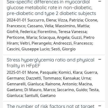
Sex-specific differences in myocardial
glucose metabolic rate in non-diabetic,
pre-diabetic and type 2 diabetic subjects
2024-01-01 Succurro, Elena; Vizza, Patrizia; Cicone,
Francesco; Cassano, Velia; Massimino, Mattia;
Giofrè, Federica; Fiorentino, Teresa Vanessa;
Perticone, Maria; Sciacqua, Angela; Guzzi, Pietro
Hiram; Veltri, Pierangelo; Andreozzi, Francesco;
Cascini, Giuseppe Lucio; Sesti, Giorgio
Stress hyperglycemia ratio and physical
frailty in HFpEF
2025-01-01 Mone, Pasquale; Komici, Klara; Guerra,
Germano; Dazzetti, Tommaso; Kansakar, Urna;
Gennarelli, Gianluca; Rainone, Antonio; Macina,
Gaetano; Di Mauro, Marco; Iaccarino, Guido; Testa,
Gianluca; Santulli, Gaetano
The number of risk factors not at target