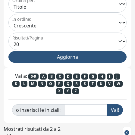
Ordina per:
In ordine:
Risultati/Pagina
Vai a:
0-9
A
B
C
D
E
F
G
H
I
J
K
L
M
N
O
P
Q
R
S
T
U
V
W
X
Y
Z
o inserisci le iniziali:
Mostrati risultati da 2 a 2