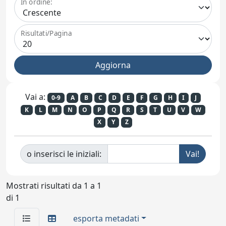
In ordine:
Risultati/Pagina
Vai a:
0-9
A
B
C
D
E
F
G
H
I
J
K
L
M
N
O
P
Q
R
S
T
U
V
W
X
Y
Z
o inserisci le iniziali:
Mostrati risultati da 1 a 1
di 1
esporta metadati