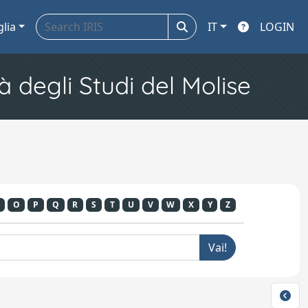
glia
IT
LOGIN
à degli Studi del Molise
O
P
Q
R
S
T
U
V
W
X
Y
Z