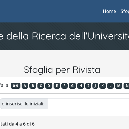
Home
Sfo
e della Ricerca dell'Universit
Sfoglia per Rivista
ai a:
0-9
A
B
C
D
E
F
G
H
I
J
K
L
M
N
o inserisci le iniziali:
tati da 4 a 6 di 6