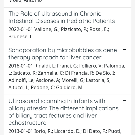
The Role of Ultrasound in Chronic
Intestinal Diseases in Pediatric Patients
2022-01-01 Vallone, G.; Pizzicato, P.; Rossi, E.;
Brunese, L.
Sonoporation by microbubbles as gene
therapy approach for liver cancer
2016-01-01 Rinaldi, L; Franci, G; Folliero, V; Palomba,
L; Isticato, R; Zannella, C; Di Francia, R; De Sio, I;
Adinolfi, Le; Ascione, A; Morelli, G; Lastoria, S;
Altucci, L; Pedone, C; Galdiero, M
Ultrasound scanning in infants with
biliary atresia: The different implications
of biliary tract features and liver
echostructure
2013-01-01 Iorio, R.; Liccardo, D.; Di Dato, F.; Puoti,