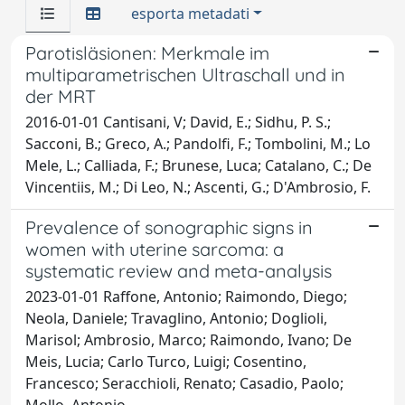
esporta metadati
Parotisläsionen: Merkmale im
multiparametrischen Ultraschall und in
der MRT
2016-01-01 Cantisani, V; David, E.; Sidhu, P. S.;
Sacconi, B.; Greco, A.; Pandolfi, F.; Tombolini, M.; Lo
Mele, L.; Calliada, F.; Brunese, Luca; Catalano, C.; De
Vincentiis, M.; Di Leo, N.; Ascenti, G.; D'Ambrosio, F.
Prevalence of sonographic signs in
women with uterine sarcoma: a
systematic review and meta-analysis
2023-01-01 Raffone, Antonio; Raimondo, Diego;
Neola, Daniele; Travaglino, Antonio; Doglioli,
Marisol; Ambrosio, Marco; Raimondo, Ivano; De
Meis, Lucia; Carlo Turco, Luigi; Cosentino,
Francesco; Seracchioli, Renato; Casadio, Paolo;
Mollo, Antonio