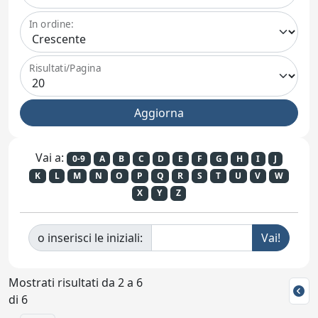
In ordine:
Risultati/Pagina
Vai a:
0-9
A
B
C
D
E
F
G
H
I
J
K
L
M
N
O
P
Q
R
S
T
U
V
W
X
Y
Z
o inserisci le iniziali:
Mostrati risultati da 2 a 6
di 6