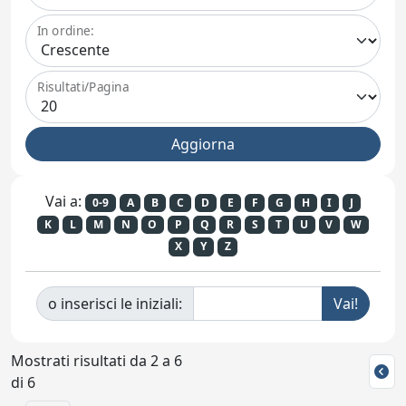
In ordine:
Risultati/Pagina
Vai a:
0-9
A
B
C
D
E
F
G
H
I
J
K
L
M
N
O
P
Q
R
S
T
U
V
W
X
Y
Z
o inserisci le iniziali:
Mostrati risultati da 2 a 6
di 6