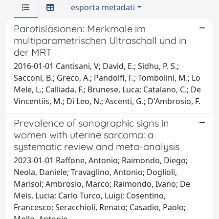
esporta metadati
Parotisläsionen: Merkmale im
multiparametrischen Ultraschall und in
der MRT
2016-01-01 Cantisani, V; David, E.; Sidhu, P. S.;
Sacconi, B.; Greco, A.; Pandolfi, F.; Tombolini, M.; Lo
Mele, L.; Calliada, F.; Brunese, Luca; Catalano, C.; De
Vincentiis, M.; Di Leo, N.; Ascenti, G.; D'Ambrosio, F.
Prevalence of sonographic signs in
women with uterine sarcoma: a
systematic review and meta-analysis
2023-01-01 Raffone, Antonio; Raimondo, Diego;
Neola, Daniele; Travaglino, Antonio; Doglioli,
Marisol; Ambrosio, Marco; Raimondo, Ivano; De
Meis, Lucia; Carlo Turco, Luigi; Cosentino,
Francesco; Seracchioli, Renato; Casadio, Paolo;
Mollo, Antonio