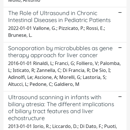
The Role of Ultrasound in Chronic
Intestinal Diseases in Pediatric Patients
2022-01-01 Vallone, G.; Pizzicato, P.; Rossi, E.;
Brunese, L.
Sonoporation by microbubbles as gene
therapy approach for liver cancer
2016-01-01 Rinaldi, L; Franci, G; Folliero, V; Palomba,
L; Isticato, R; Zannella, C; Di Francia, R; De Sio, I;
Adinolfi, Le; Ascione, A; Morelli, G; Lastoria, S;
Altucci, L; Pedone, C; Galdiero, M
Ultrasound scanning in infants with
biliary atresia: The different implications
of biliary tract features and liver
echostructure
2013-01-01 Iorio, R.; Liccardo, D.; Di Dato, F.; Puoti,