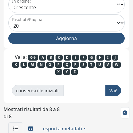
In ordine:
Risultati/Pagina
Vai a:
0-9
A
B
C
D
E
F
G
H
I
J
K
L
M
N
O
P
Q
R
S
T
U
V
W
X
Y
Z
o inserisci le iniziali:
Mostrati risultati da 8 a 8
di 8
esporta metadati