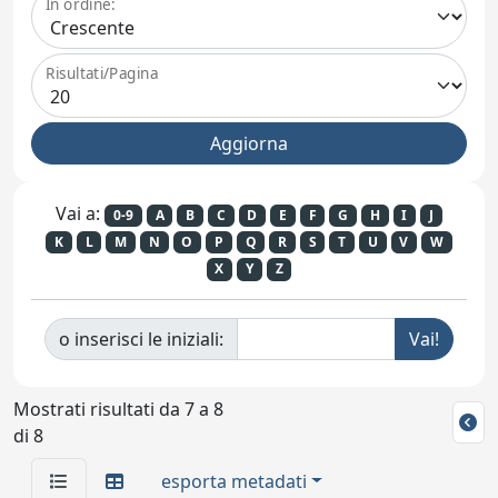
In ordine:
Risultati/Pagina
Vai a:
0-9
A
B
C
D
E
F
G
H
I
J
K
L
M
N
O
P
Q
R
S
T
U
V
W
X
Y
Z
o inserisci le iniziali:
Mostrati risultati da 7 a 8
di 8
esporta metadati