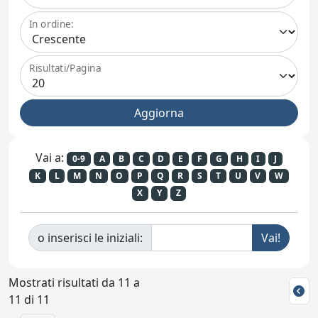
In ordine:
Risultati/Pagina
Vai a:
0-9
A
B
C
D
E
F
G
H
I
J
K
L
M
N
O
P
Q
R
S
T
U
V
W
X
Y
Z
o inserisci le iniziali:
Mostrati risultati da 11 a
11 di 11