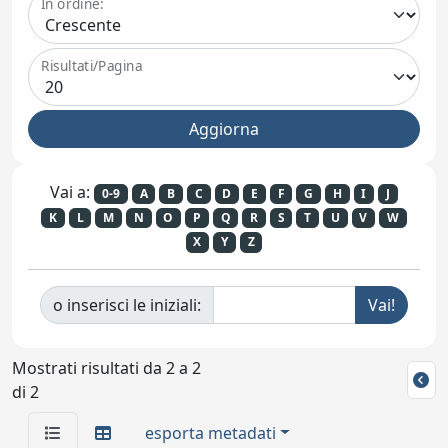
In ordine:
Risultati/Pagina
Vai a:
0-9
A
B
C
D
E
F
G
H
I
J
K
L
M
N
O
P
Q
R
S
T
U
V
W
X
Y
Z
o inserisci le iniziali:
Mostrati risultati da 2 a 2
di 2
esporta metadati