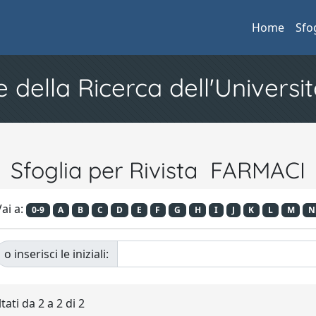
Home
Sfo
e della Ricerca dell'Universit
Sfoglia per Rivista FARMACI
ai a:
0-9
A
B
C
D
E
F
G
H
I
J
K
L
M
N
o inserisci le iniziali:
tati da 2 a 2 di 2