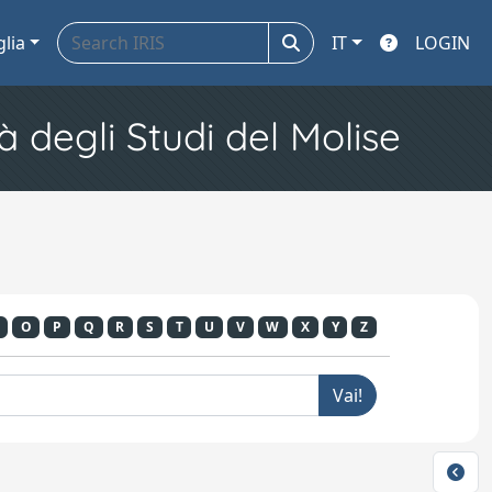
glia
IT
LOGIN
à degli Studi del Molise
O
P
Q
R
S
T
U
V
W
X
Y
Z