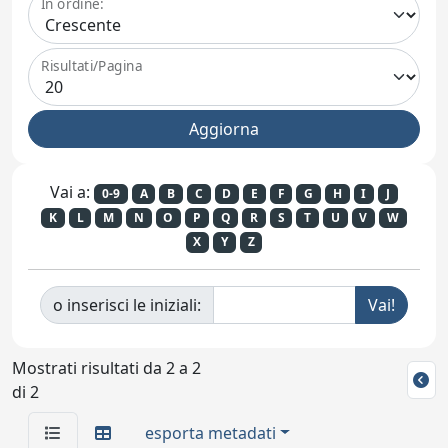
In ordine:
Risultati/Pagina
Vai a:
0-9
A
B
C
D
E
F
G
H
I
J
K
L
M
N
O
P
Q
R
S
T
U
V
W
X
Y
Z
o inserisci le iniziali:
Mostrati risultati da 2 a 2
di 2
esporta metadati