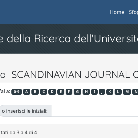
Home
Sfo
e della Ricerca dell'Universit
vista SCANDINAVIAN JOURNA
ai a:
0-9
A
B
C
D
E
F
G
H
I
J
K
L
M
N
o inserisci le iniziali:
tati da 3 a 4 di 4