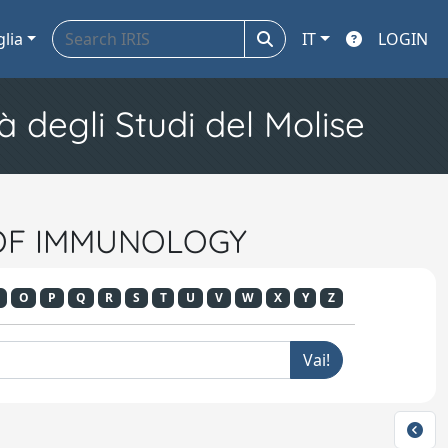
glia
IT
LOGIN
à degli Studi del Molise
L OF IMMUNOLOGY
O
P
Q
R
S
T
U
V
W
X
Y
Z