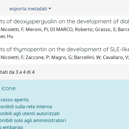
esporta metadati
cts of deoxyspergualin on the development of dia
Nicoletti, F; Meroni, Pl; DI MARCO, Roberto; Grasso, S; Barce
er, Hu
cts of thymopentin on the development of SLE-li
Nicoletti, F; Zaccone, P; Magro, G; Barcellini, W; Cavallaro, V
tati da 3 a 4 di 4
 icone
accesso aperto
ponibili sulla rete interna
onibili agli utenti autorizzati
onibili solo agli amministratori
to embargo