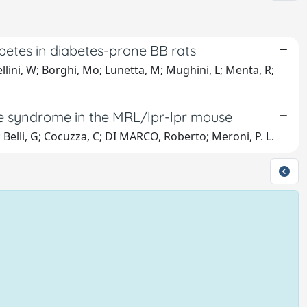
betes in diabetes-prone BB rats
llini, W; Borghi, Mo; Lunetta, M; Mughini, L; Menta, R;
ke syndrome in the MRL/lpr-lpr mouse
; Belli, G; Cocuzza, C; DI MARCO, Roberto; Meroni, P. L.