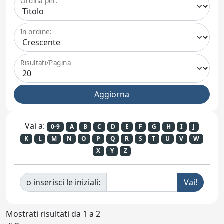
Ordina per:
In ordine:
Risultati/Pagina
Vai a:
0-9
A
B
C
D
E
F
G
H
I
J
K
L
M
N
O
P
Q
R
S
T
U
V
W
X
Y
Z
o inserisci le iniziali:
Mostrati risultati da 1 a 2