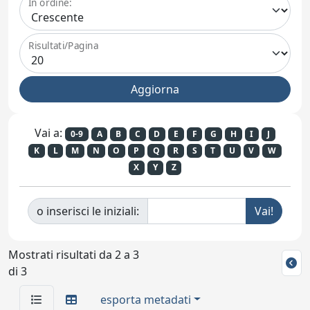
In ordine:
Risultati/Pagina
Vai a:
0-9
A
B
C
D
E
F
G
H
I
J
K
L
M
N
O
P
Q
R
S
T
U
V
W
X
Y
Z
o inserisci le iniziali:
Mostrati risultati da 2 a 3
di 3
esporta metadati