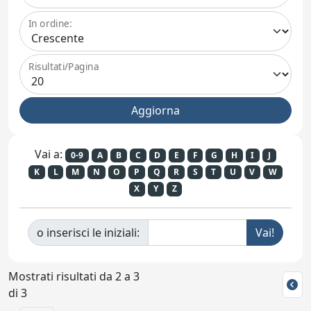
In ordine:
Risultati/Pagina
Vai a:
0-9
A
B
C
D
E
F
G
H
I
J
K
L
M
N
O
P
Q
R
S
T
U
V
W
X
Y
Z
o inserisci le iniziali:
Mostrati risultati da 2 a 3
di 3