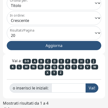
Ordina per:
In ordine:
Risultati/Pagina
Vai a:
0-9
A
B
C
D
E
F
G
H
I
J
K
L
M
N
O
P
Q
R
S
T
U
V
W
X
Y
Z
o inserisci le iniziali:
Mostrati risultati da 1 a 4