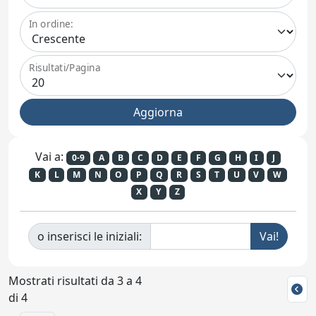
In ordine:
Risultati/Pagina
Vai a:
0-9
A
B
C
D
E
F
G
H
I
J
K
L
M
N
O
P
Q
R
S
T
U
V
W
X
Y
Z
o inserisci le iniziali:
Mostrati risultati da 3 a 4
di 4