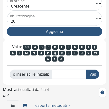
In ordine:
Risultati/Pagina
Vai a:
0-9
A
B
C
D
E
F
G
H
I
J
K
L
M
N
O
P
Q
R
S
T
U
V
W
X
Y
Z
o inserisci le iniziali:
Mostrati risultati da 2 a 4
di 4
esporta metadati