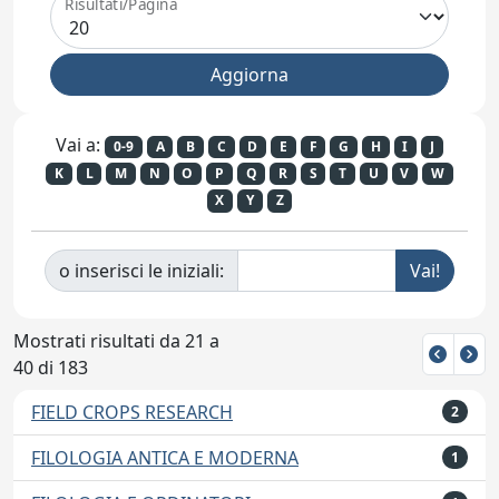
Risultati/Pagina
Vai a:
0-9
A
B
C
D
E
F
G
H
I
J
K
L
M
N
O
P
Q
R
S
T
U
V
W
X
Y
Z
o inserisci le iniziali:
Mostrati risultati da 21 a
40 di 183
FIELD CROPS RESEARCH
2
FILOLOGIA ANTICA E MODERNA
1