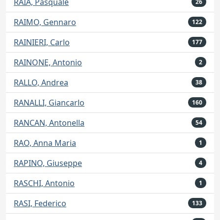
RAIA, Pasquale
26
RAIMO, Gennaro
122
RAINIERI, Carlo
177
RAINONE, Antonio
2
RALLO, Andrea
38
RANALLI, Giancarlo
160
RANCAN, Antonella
54
RAO, Anna Maria
1
RAPINO, Giuseppe
4
RASCHI, Antonio
1
RASI, Federico
133