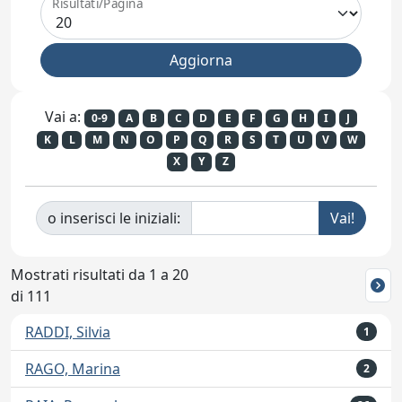
Risultati/Pagina
Vai a:
0-9
A
B
C
D
E
F
G
H
I
J
K
L
M
N
O
P
Q
R
S
T
U
V
W
X
Y
Z
o inserisci le iniziali:
Mostrati risultati da 1 a 20
di 111
RADDI, Silvia
1
RAGO, Marina
2