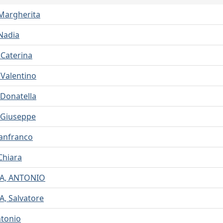
Margherita
Nadia
Caterina
Valentino
Donatella
Giuseppe
ianfranco
Chiara
A, ANTONIO
, Salvatore
tonio