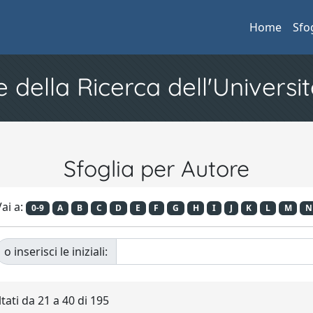
Home
Sfo
e della Ricerca dell'Universit
Sfoglia per Autore
ai a:
0-9
A
B
C
D
E
F
G
H
I
J
K
L
M
N
o inserisci le iniziali:
tati da 21 a 40 di 195