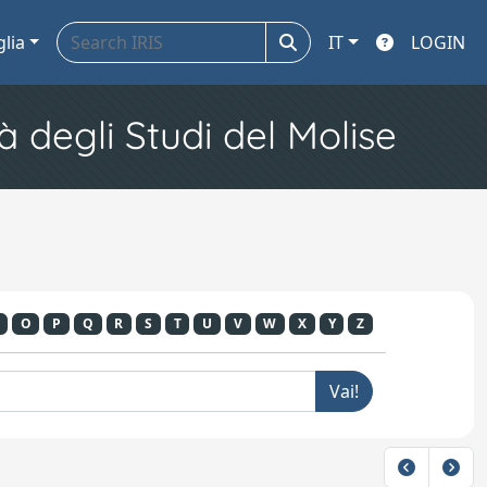
glia
IT
LOGIN
à degli Studi del Molise
O
P
Q
R
S
T
U
V
W
X
Y
Z