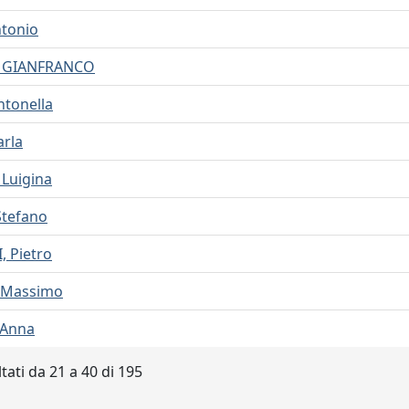
tonio
, GIANFRANCO
ntonella
arla
Luigina
Stefano
 Pietro
 Massimo
 Anna
tati da 21 a 40 di 195