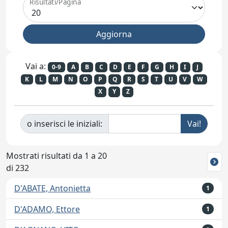
Risultati/Pagina
Vai a:
0-9
A
B
C
D
E
F
G
H
I
J
K
L
M
N
O
P
Q
R
S
T
U
V
W
X
Y
Z
o inserisci le iniziali:
Mostrati risultati da 1 a 20
di 232
D'ABATE, Antonietta
1
D'ADAMO, Ettore
1