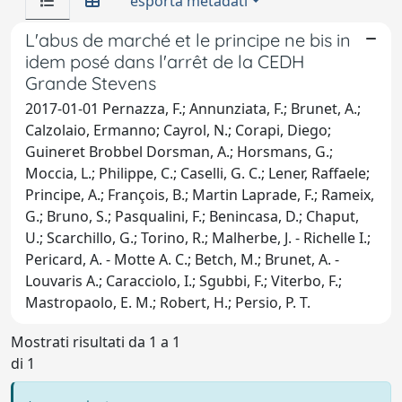
esporta metadati
L'abus de marché et le principe ne bis in
idem posé dans l'arrêt de la CEDH
Grande Stevens
2017-01-01 Pernazza, F.; Annunziata, F.; Brunet, A.;
Calzolaio, Ermanno; Cayrol, N.; Corapi, Diego;
Guineret Brobbel Dorsman, A.; Horsmans, G.;
Moccia, L.; Philippe, C.; Caselli, G. C.; Lener, Raffaele;
Principe, A.; François, B.; Martin Laprade, F.; Rameix,
G.; Bruno, S.; Pasqualini, F.; Benincasa, D.; Chaput,
U.; Scarchillo, G.; Torino, R.; Malherbe, J. - Richelle I.;
Pericard, A. - Motte A. C.; Betch, M.; Brunet, A. -
Louvaris A.; Caracciolo, I.; Sgubbi, F.; Viterbo, F.;
Mastropaolo, E. M.; Robert, H.; Persio, P. T.
Mostrati risultati da 1 a 1
di 1