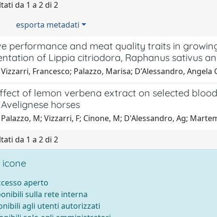
tati da 1 a 2 di 2
esporta metadati
e performance and meat quality traits in growing
ntation of Lippia citriodora, Raphanus sativus a
 Vizzarri, Francesco; Palazzo, Marisa; D'Alessandro, Angela
effect of lemon verbena extract on selected blo
n Avelignese horses
 Palazzo, M; Vizzarri, F; Cinone, M; D'Alessandro, Ag; Mart
tati da 1 a 2 di 2
 icone
accesso aperto
ponibili sulla rete interna
onibili agli utenti autorizzati