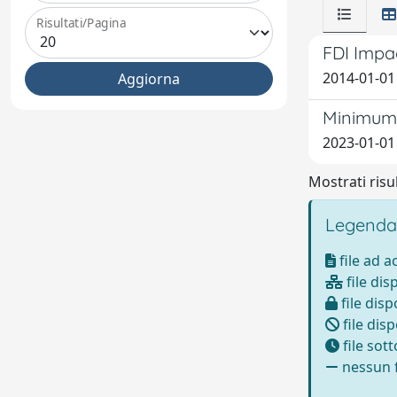
Risultati/Pagina
FDI Impa
2014-01-01
Minimum 
2023-01-01 
Mostrati risul
Legenda
file ad 
file dis
file disp
file disp
file sot
nessun f