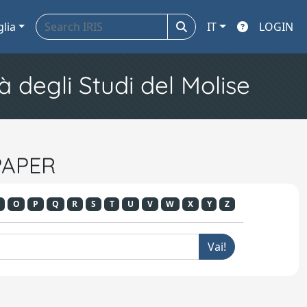
glia
IT
LOGIN
à degli Studi del Molise
 PAPER
O
P
Q
R
S
T
U
V
W
X
Y
Z