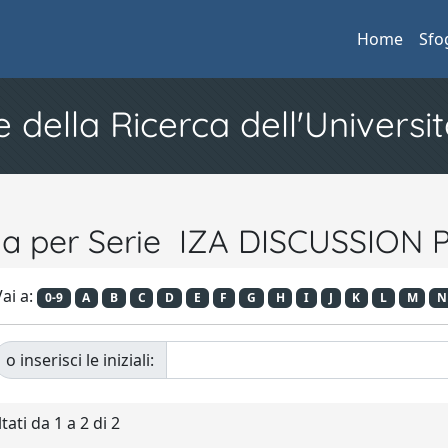
Home
Sfo
e della Ricerca dell'Universit
ia per Serie IZA DISCUSSION
ai a:
0-9
A
B
C
D
E
F
G
H
I
J
K
L
M
N
o inserisci le iniziali:
tati da 1 a 2 di 2