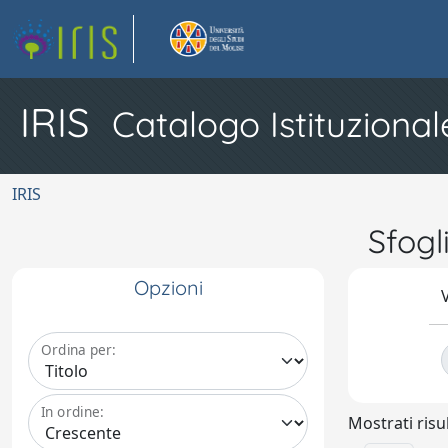
IRIS
Catalogo Istituzional
IRIS
Sfogl
Opzioni
V
Ordina per:
In ordine:
Mostrati risul