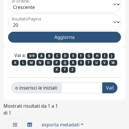
In ordine:
Risultati/Pagina
Vai a:
0-9
A
B
C
D
E
F
G
H
I
J
K
L
M
N
O
P
Q
R
S
T
U
V
W
X
Y
Z
o inserisci le iniziali:
Mostrati risultati da 1 a 1
di 1
esporta metadati