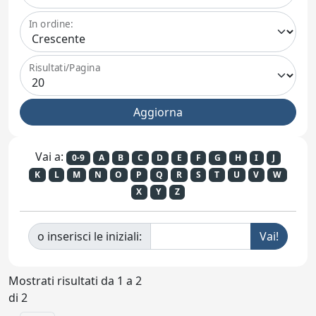
In ordine:
Risultati/Pagina
Vai a:
0-9
A
B
C
D
E
F
G
H
I
J
K
L
M
N
O
P
Q
R
S
T
U
V
W
X
Y
Z
o inserisci le iniziali:
Mostrati risultati da 1 a 2
di 2